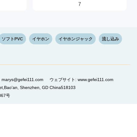
7
ソフトPVC
イヤホン
イヤホンジャック
流し込み
ル: marys@gefei111.com ウェブサイト: www.gefei111.com
,Bao'an, Shenzhen, GD China518103
867号